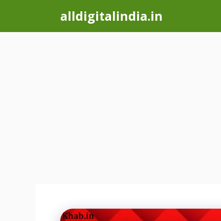
Skip
alldigitalindia.in
to
content