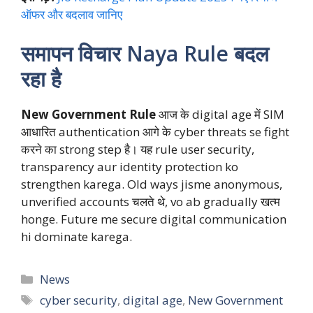
ऑफर और बदलाव जानिए
समापन विचार Naya Rule बदल
रहा है
New Government Rule
आज के digital age में SIM
आधारित authentication आगे के cyber threats se fight
करने का strong step है। यह rule user security,
transparency aur identity protection ko
strengthen karega. Old ways jisme anonymous,
unverified accounts चलते थे, vo ab gradually खत्म
honge. Future me secure digital communication
hi dominate karega.
Categories
News
Tags
cyber security
,
digital age
,
New Government