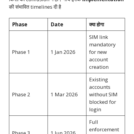
की संभावित timelines दी है
Phase
Date
क्या होगा
SIM link
mandatory
Phase 1
1 Jan 2026
for new
account
creation
Existing
accounts
Phase 2
1 Mar 2026
without SIM
blocked for
login
Full
enforcement
Phase 3
1 Jun 2026