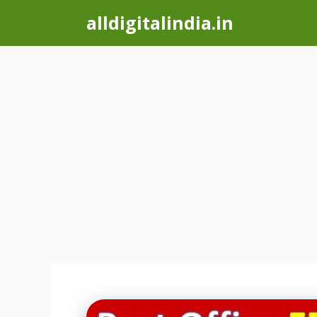
Skip
alldigitalindia.in
to
content