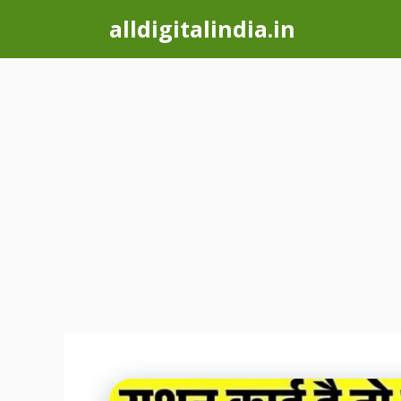
Skip
alldigitalindia.in
to
content