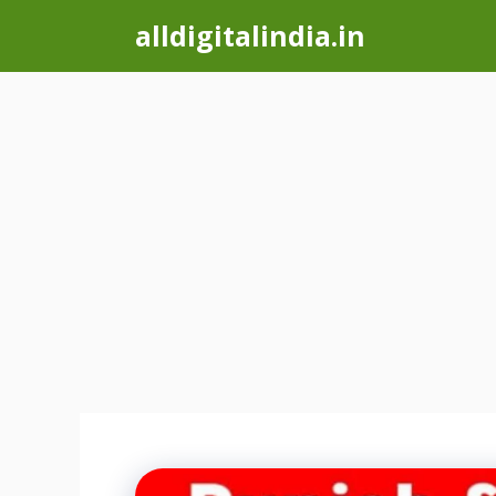
Skip
alldigitalindia.in
to
content