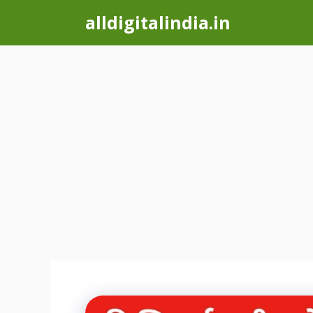
Skip
alldigitalindia.in
to
content