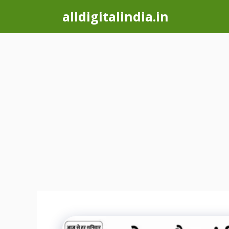
Skip
alldigitalindia.in
to
content