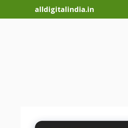
Skip
alldigitalindia.in
to
content