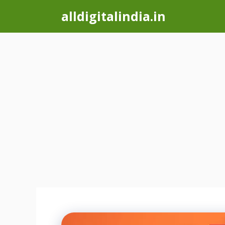
Skip
alldigitalindia.in
to
content